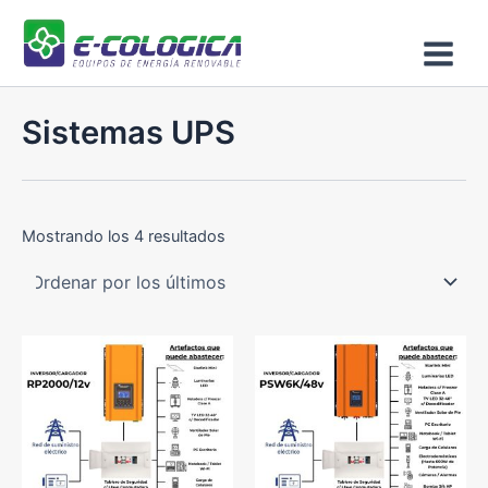
Ordenado
Ir
Main
por
los
al
últimos
Menu
contenido
Sistemas UPS
Mostrando los 4 resultados