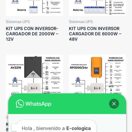
Sistemas UPS
Sistemas UPS
KIT UPS CON INVERSOR-
KIT UPS CON INVERSOR
CARGADOR DE 2000W –
CARGADOR DE 6000W –
12V
48V
Sistemas UPS
Sistemas UPS
KIT UPS CON
KIT UPS CON INVERSOR
Hola
, bienvenido a
E-cologica
INVERSOR/CARGADOR DE
CARGADOR DE 2000W –