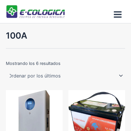
Ordenado
Ir
Main
por
los
al
últimos
Menu
contenido
100A
Mostrando los 6 resultados