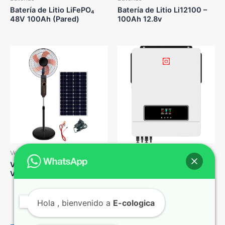
Batería de Litio LiFePO₄
Batería de Litio Li12100 –
48V 100Ah (Pared)
100Ah 12.8v
Ventiladores Solares
Kits Híbridos - Inversores
Cargadores
Ventilador Solar de Pie
Inversor/Cargador MPPT
VP20W
10,2KW 160A 48V Mod.
MAXPRO-10.2
Hola
, bienvenido a
E-cologica