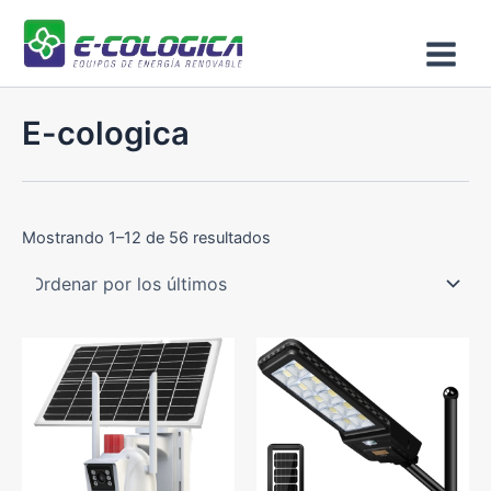
Ordenado
Ir
Main
por
los
al
últimos
Menu
contenido
E-cologica
Mostrando 1–12 de 56 resultados