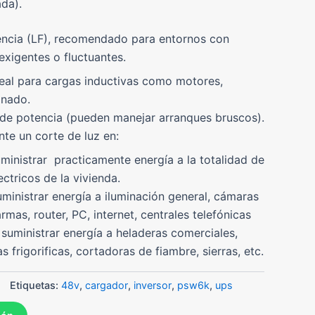
da).
ncia (LF)
, recomendado para entornos con
exigentes o fluctuantes.
eal para cargas inductivas como motores,
onado.
s de potencia (pueden manejar arranques bruscos).
te un corte de luz en:
ministrar practicamente energía a la totalidad de
ectricos de la vivienda.
uministrar energía a iluminación general, cámaras
rmas, router, PC, internet, centrales telefónicas
suministrar energía a heladeras comerciales,
 frigorificas, cortadoras de fiambre, sierras, etc.
Etiquetas:
48v
,
cargador
,
inversor
,
psw6k
,
ups