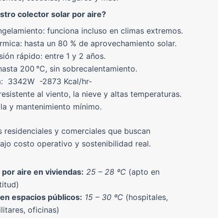
stro colector solar por aire?
ngelamiento: funciona incluso en climas extremos.
térmica: hasta un 80 % de aprovechamiento solar.
ión rápido: entre 1 y 2 años.
 hasta 200 °C, sin sobrecalentamiento.
a: 3342W -2873 Kcal/hr-
esistente al viento, la nieve y altas temperaturas.
illa y mantenimiento mínimo.
s residenciales y comerciales que buscan
bajo costo operativo y sostenibilidad real.
 por aire en viviendas:
25 – 28 ºC
(apto en
titud)
 en espacios públicos:
15 – 30 ºC
(hospitales,
tares, oficinas)