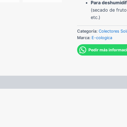
Para deshumidifi
(secado de fruto
etc.)
Categoría:
Colectores Sol
Marca:
E-cologica
Pedir más informac
S DE INSTALACIÓN