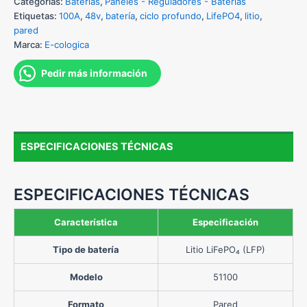
Categorías:
Baterías
,
Paneles - Reguladores - Baterías
Etiquetas:
100A
,
48v
,
batería
,
ciclo profundo
,
LifePO4
,
litio
,
pared
Marca:
E-cologica
Pedir más información
ESPECIFICACIONES TÉCNICAS
ESPECIFICACIONES TÉCNICAS
Característica
Especificación
Tipo de batería
Litio LiFePO₄ (LFP)
Modelo
51100
Formato
Pared